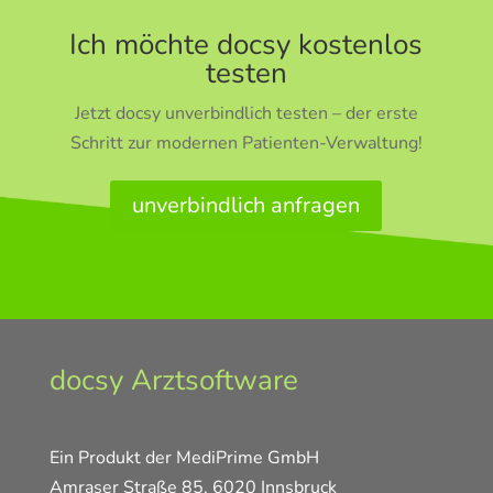
Ich möchte docsy kostenlos
testen
Jetzt docsy unverbindlich testen – der erste
Schritt zur modernen Patienten-Verwaltung!
unverbindlich anfragen
docsy Arztsoftware
Ein Produkt der MediPrime GmbH
Amraser Straße 85, 6020 Innsbruck