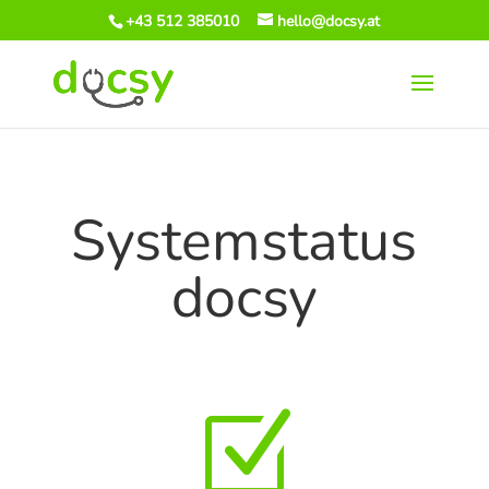
+43 512 385010
hello@docsy.at
Systemstatus
docsy
Z