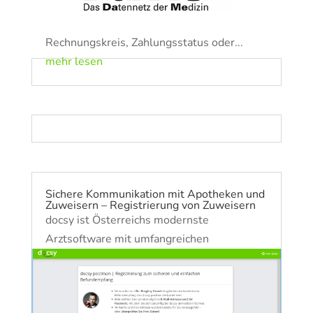
mehr lesen
Möglichkeit Ihre Honorarnoten nach Datum
mehr lesen
(von/bis), Diagnosen/Leistungen,
Rechnungskreis, Zahlungsstatus oder...
mehr lesen
Sichere Kommunikation mit Apotheken und
Zuweisern – Registrierung von Zuweisern
docsy ist Österreichs modernste
Arztsoftware mit umfangreichen
Kommunikationstools zwischen ÄrztInnen,
PatientInnen und Partnern. Wenn Sie docsy
noch nicht kennen, laden wir ein, unsere