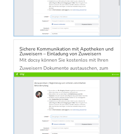
Webseite durchzusehen. Mit docsy können
Sie kostenlos Dokumente Ihrer...
mehr lesen
Sichere Kommunikation mit Apotheken und
Zuweisern – Einladung von Zuweisern
Mit docsy können Sie kostenlos mit Ihren
Zuweisern Dokumente austauschen, zum
Beispiel: Befunde an zuweisende ÄrztInnen
verschicken Rezepte oder Bewilligungen an
Apotheken verschicken Die Übermittlung
ist sicher, DSGVO-konform und kostenlos.
Die Empfänger müssen sich...
mehr lesen