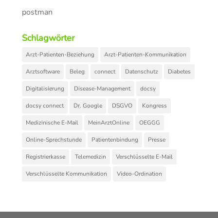
postman
Schlagwörter
Arzt-Patienten-Beziehung
Arzt-Patienten-Kommunikation
Arztsoftware
Beleg
connect
Datenschutz
Diabetes
Digitalisierung
Disease-Management
docsy
docsy connect
Dr. Google
DSGVO
Kongress
Medizinische E-Mail
MeinArztOnline
OEGGG
Online-Sprechstunde
Patientenbindung
Presse
Registrierkasse
Telemedizin
Verschlüsselte E-Mail
Verschlüsselte Kommunikation
Video-Ordination