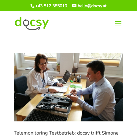
+43 512 385010
hello@docsy.at
Telemonitoring Testbetrieb: docsy trifft Simone