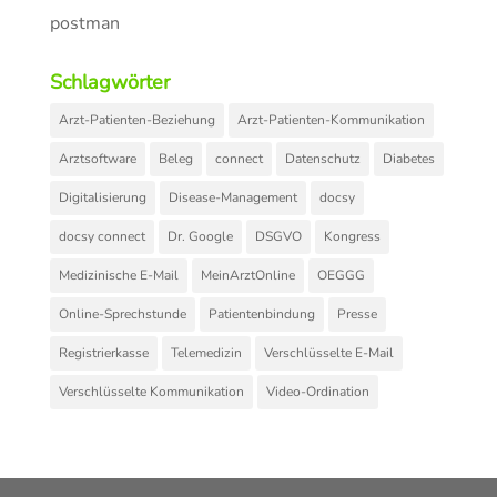
postman
Schlagwörter
Arzt-Patienten-Beziehung
Arzt-Patienten-Kommunikation
Arztsoftware
Beleg
connect
Datenschutz
Diabetes
Digitalisierung
Disease-Management
docsy
docsy connect
Dr. Google
DSGVO
Kongress
Medizinische E-Mail
MeinArztOnline
OEGGG
Online-Sprechstunde
Patientenbindung
Presse
Registrierkasse
Telemedizin
Verschlüsselte E-Mail
Verschlüsselte Kommunikation
Video-Ordination