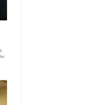
g
das