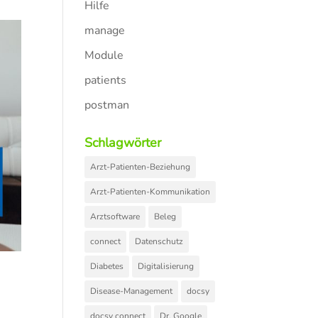
Hilfe
manage
Module
patients
postman
Schlagwörter
Arzt-Patienten-Beziehung
Arzt-Patienten-Kommunikation
Arztsoftware
Beleg
connect
Datenschutz
Diabetes
Digitalisierung
Disease-Management
docsy
docsy connect
Dr. Google