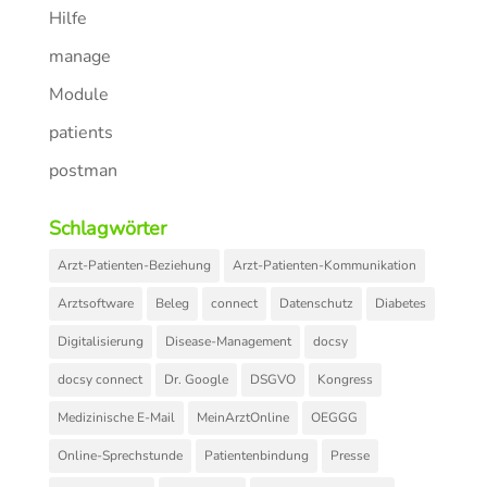
Hilfe
manage
Module
patients
postman
Schlagwörter
Arzt-Patienten-Beziehung
Arzt-Patienten-Kommunikation
Arztsoftware
Beleg
connect
Datenschutz
Diabetes
Digitalisierung
Disease-Management
docsy
docsy connect
Dr. Google
DSGVO
Kongress
Medizinische E-Mail
MeinArztOnline
OEGGG
Online-Sprechstunde
Patientenbindung
Presse