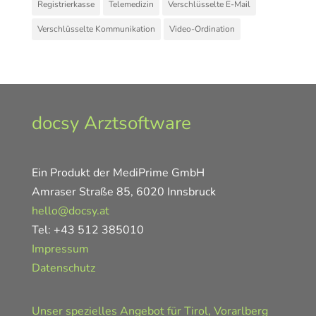
Registrierkasse
Telemedizin
Verschlüsselte E-Mail
Verschlüsselte Kommunikation
Video-Ordination
docsy Arztsoftware
Ein Produkt der MediPrime GmbH
Amraser Straße 85, 6020 Innsbruck
hello@docsy.at
Tel: +43 512 385010
Impressum
Datenschutz
Unser spezielles Angebot für Tirol, Vorarlberg