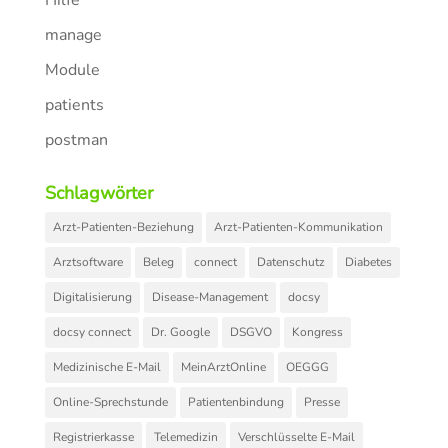
manage
Module
patients
postman
Schlagwörter
Arzt-Patienten-Beziehung
Arzt-Patienten-Kommunikation
Arztsoftware
Beleg
connect
Datenschutz
Diabetes
Digitalisierung
Disease-Management
docsy
docsy connect
Dr. Google
DSGVO
Kongress
Medizinische E-Mail
MeinArztOnline
OEGGG
Online-Sprechstunde
Patientenbindung
Presse
Registrierkasse
Telemedizin
Verschlüsselte E-Mail