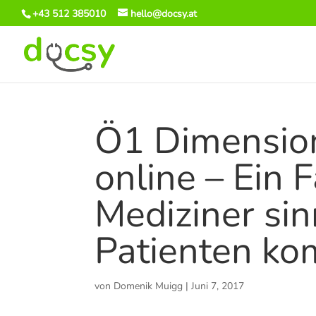
+43 512 385010
hello@docsy.at
Ö1 Dimension
online – Ein F
Mediziner sin
Patienten ko
von
Domenik Muigg
|
Juni 7, 2017