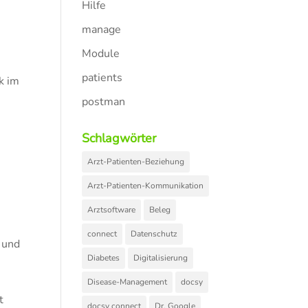
Hilfe
manage
Module
patients
k im
postman
Schlagwörter
Arzt-Patienten-Beziehung
Arzt-Patienten-Kommunikation
Arztsoftware
Beleg
connect
Datenschutz
n und
Diabetes
Digitalisierung
Disease-Management
docsy
t
docsy connect
Dr. Google